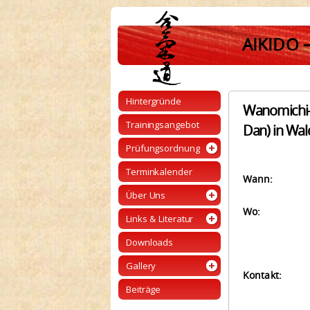
AIKIDO 
Hintergründe
Wanomichi-T
Trainingsangebot
Dan) in Wal
Prüfungsordnung
Terminkalender
Wann:
Über Uns
Wo:
Links & Literatur
Downloads
Gallery
Kontakt:
Beiträge