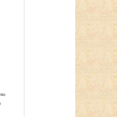
iko
)